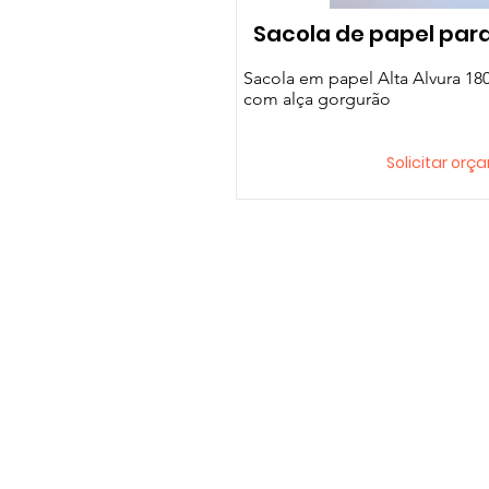
Sacola de papel para
Sacola em papel Alta Alvura 180
com alça gorgurão
Solicitar or
Loja
Localização
Papéis 
Rua Vitória Régia, 72
Fitas d
Jd. Nova Olinda - Araras - São Paulo
Tags
CEP: 13602150
Sacolas
19 3542.7664 | 19 99903.2435
Caixas 