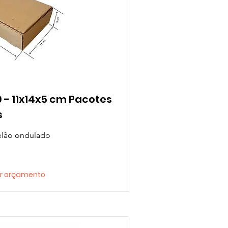
 - 11x14x5 cm Pacotes
s
elão ondulado
tar orçamento