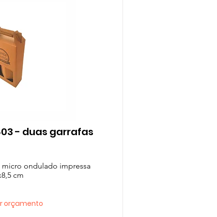
803 - duas garrafas
m micro ondulado impressa
x8,5 cm
tar orçamento