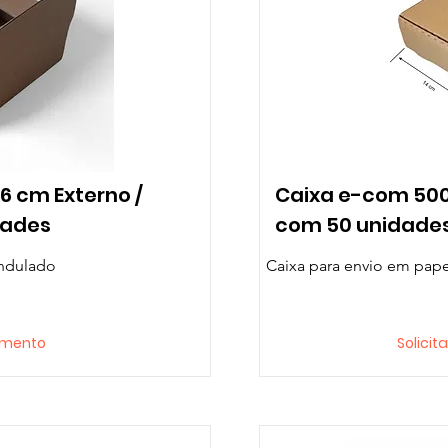
x6 cm Externo /
Caixa e-com 500
dades
com 50 unidade
ondulado
Caixa para envio em pap
çamento
Solici