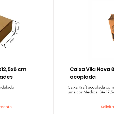
x12,5x8 cm
Caixa Vila Nova 
dades
acoplada
ondulado
Caixa Kraft acoplada co
uma cor Medida: 34x17,5
çamento
Solici