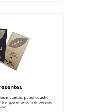
presentes
ios materiais, papel couchê,
il transparente com impressão
ping