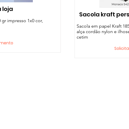
 loja
Sacola kraft per
 gr impresso 1x0 cor,
Sacola em papel Kraft 185
alça cordão nylon e ilhos
cetim
çamento
Solici
Detalhes
P
de seda
Nossa História
e cetim
Contato
Envios e Retornos
 de papel
Política da Loja
personalizadas
FAQ