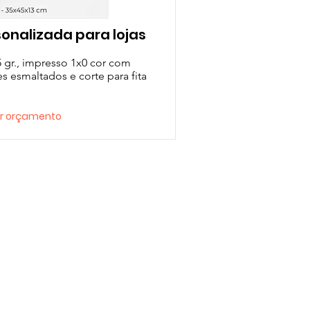
sonalizada para lojas
 gr., impresso 1x0 cor com
es esmaltados e corte para fita
tar orçamento
ague com: