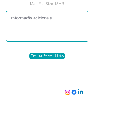
Max File Size 15MB
Enviar formulário
Localização
Rua Vitória Régia, 72
Jd. Nova Olinda - Araras - São Paulo
CEP: 13602150
19 3542.7664 | 19 99903.2435