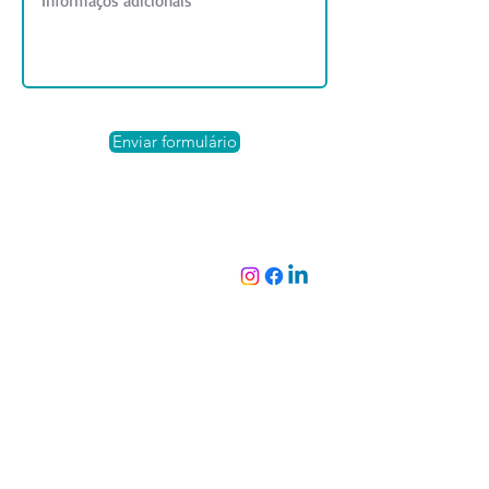
Enviar formulário
Localização
Rua Vitória Régia, 72
Jd. Nova Olinda - Araras - São Paulo
CEP: 13602150
19 3542.7664 | 19 99903.2435
contato@rjcembalagens.com.br